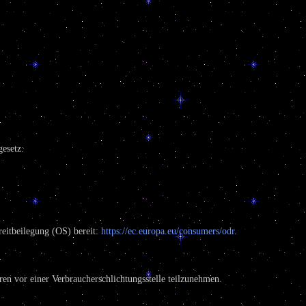
esetz:
reitbeilegung (OS) bereit:
https://ec.europa.eu/consumers/odr
.
hren vor einer Verbraucherschlichtungsstelle teilzunehmen.