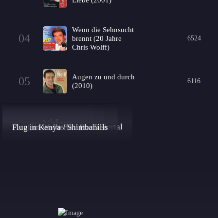
Wenn die Sehnsucht
04
brennt (20 Jahre
6524
Chris Wolff)
Augen zu und durch
05
6116
(2010)
private
Videos
Paragliden am Penken / Zillertal
Flug in Kenya / Shimbahills
Flug am Walberla / Franken
Tandemflug im Zillertal
Landung im Zillertal